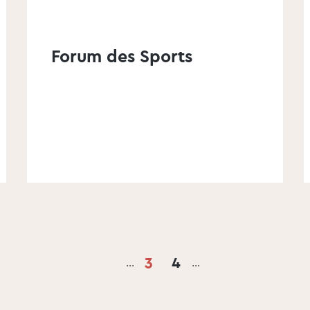
Forum des Sports
3
4
…
…