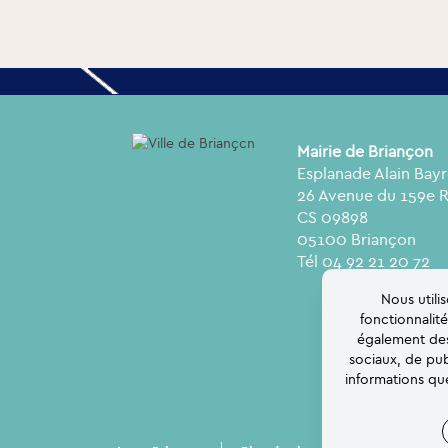
Mairie de Briançon
Esplanade Alain Bay
26 Avenue du 159e 
CS 09898
05100 Briançon
Tél 04 92 21 20 72
Nous utili
fonctionnalit
également des 
sociaux, de pub
informations que