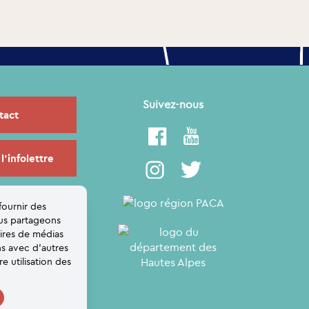
Suivez-nous
tact
 l'infolettre
fournir des
ous partageons
aires de médias
ns avec d'autres
e utilisation des