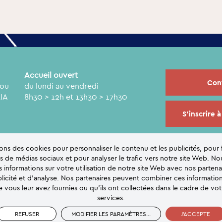
Accueil ouvert
Con
rou
du lundi au vendredi
RIA
8h30 > 12h et 13h30 > 17h30
S'inscrire à
sons des cookies pour personnaliser le contenu et les publicités, pour 
és de médias sociaux et pour analyser le trafic vers notre site Web. N
informations sur votre utilisation de notre site Web avec nos parten
licité et d'analyse. Nos partenaires peuvent combiner ces informatio
 vous leur avez fournies ou qu'ils ont collectées dans le cadre de votr
services.
REFUSER
MODIFIER LES PARAMÈTRES
...
J'ACCEPTE