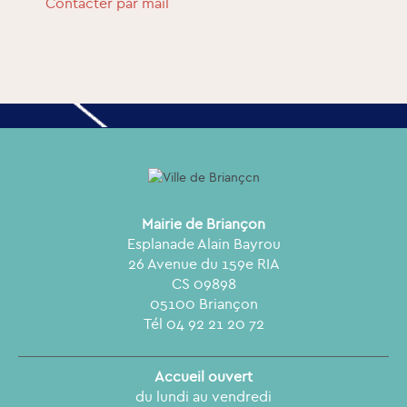
Contacter par mail
Mairie de Briançon
Esplanade Alain Bayrou
26 Avenue du 159e RIA
CS 09898
05100 Briançon
Tél 04 92 21 20 72
Accueil ouvert
du lundi au vendredi