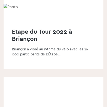
l
é
m
e
n
t
Etape du Tour 2022 à
Briançon
Briançon a vibré au rythme du vélo avec les 16
000 participants de L'Étape…
v
o
i
r
l
'