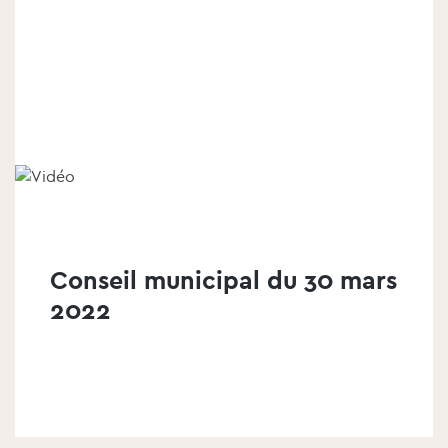
o
i
r
l
'
é
l
é
m
e
n
t
Conseil municipal du 30 mars
2022