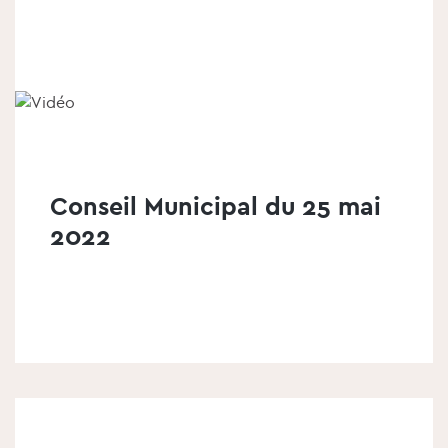
l
'
é
l
é
m
e
n
t
Conseil Municipal du 25 mai
2022
v
o