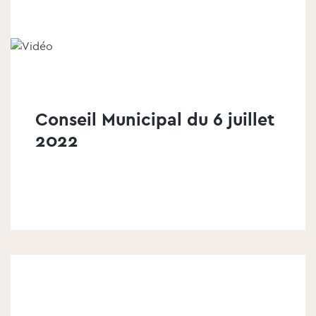
é
l
é
m
e
n
t
Conseil Municipal du 6 juillet
2022
v
o
i
r