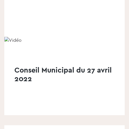
i
r
l
'
é
l
é
m
e
n
t
Conseil Municipal du 27 avril
2022
v