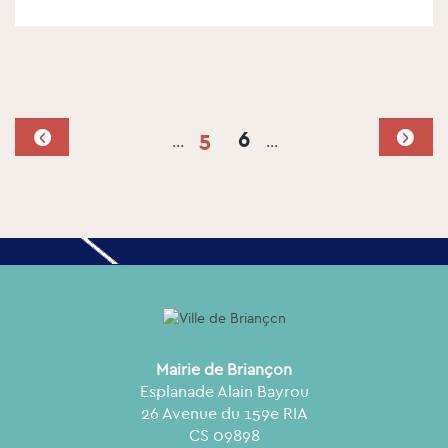
5
6
…
…
Mairie de Briançon
Esplanade Alain Bayrou
26 Avenue du 159e RIA
CS 09898