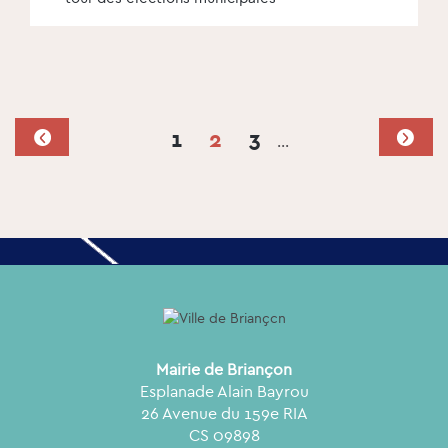
1
2
3
…
Mairie de Briançon
Esplanade Alain Bayrou
26 Avenue du 159e RIA
CS 09898