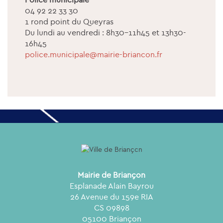
04 92 22 33 30
1 rond point du Queyras
Du lundi au vendredi : 8h30-11h45 et 13h30-
16h45
police.municipale@mairie-briancon.fr
Mairie de Briançon
Esplanade Alain Bayrou
26 Avenue du 159e RIA
CS 09898
05100 Briançon