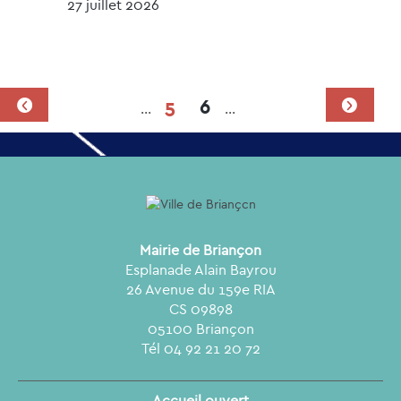
27 juillet 2026
5
6
…
…
Mairie de Briançon
Esplanade Alain Bayrou
26 Avenue du 159e RIA
CS 09898
05100 Briançon
Tél 04 92 21 20 72
Accueil ouvert